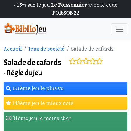
- 15% sur le jeu
Le Poissonnier
avec le code
POISSON22
Accueil
Jeux de société
Salade de cafards
Salade de cafards
- Règle du jeu
151ème jeu le plus vu
143ème jeu le mieux noté
31ème jeu le moins cher