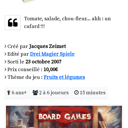
Tomate, salade, chou-fleur... ahh : un
cafard !!!
Créé par
Jacques Zeimet
Edité par
Drei Magier Spiele
Sorti le
23 octobre 2007
Prix conseillé :
10,00€
Thème du jeu :
Fruits et légumes
6 ans+
2 à 6 joueurs
15 minutes