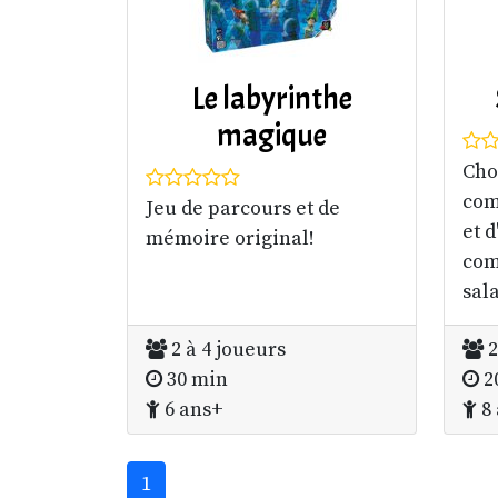
Le labyrinthe
magique
Cho
com
Jeu de parcours et de
et d
mémoire original!
com
sal
2 à 4 joueurs
2
30 min
2
6 ans+
8 
1