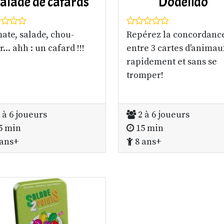
alade de cafards
Dodelido
ate, salade, chou-
Repérez la concordanc
r... ahh : un cafard !!!
entre 3 cartes d'animau
rapidement et sans se
tromper!
 à 6 joueurs
2 à 6 joueurs
5 min
15 min
ans+
8 ans+