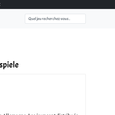
2
spiele