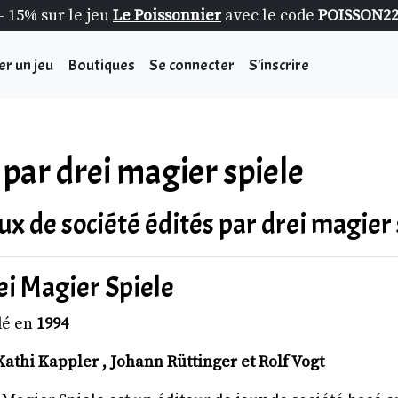
- 15% sur le jeu
Le Poissonnier
avec le code
POISSON2
er un jeu
Boutiques
Se connecter
S'inscrire
 par drei magier spiele
eux de société édités par drei magier 
ei Magier Spiele
dé en
1994
Kathi Kappler , Johann Rüttinger et Rolf Vogt