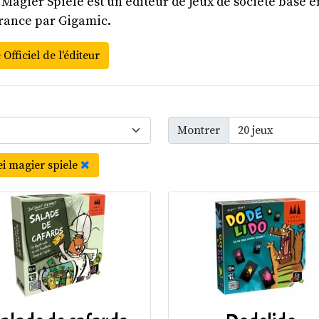
 Magier Spiele est un éditeur de jeux de société basé e
rance par Gigamic.
 Officiel de l'éditeur
Montrer
ei magier spiele