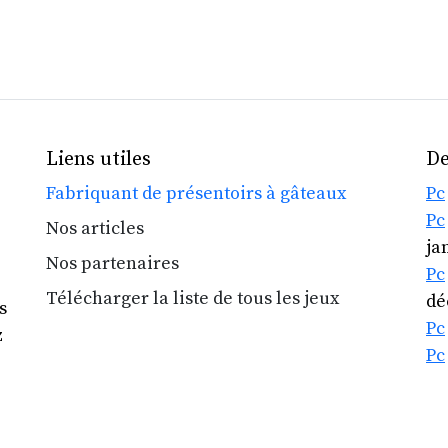
Liens utiles
De
Fabriquant de présentoirs à gâteaux
Pc
Pc
Nos articles
ja
Nos partenaires
Pc
Télécharger la liste de tous les jeux
dé
s
Pc
z
Pc