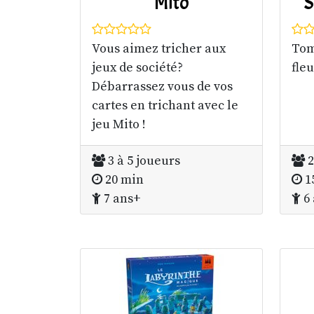
Mito
S
Vous aimez tricher aux
Tom
jeux de société?
fleu
Débarrassez vous de vos
cartes en trichant avec le
jeu Mito !
3 à 5 joueurs
2
20 min
1
7 ans+
6 