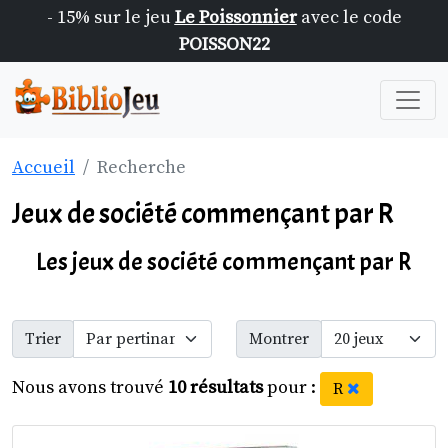
- 15% sur le jeu
Le Poissonnier
avec le code
POISSON22
Accueil
Recherche
Jeux de société commençant par R
Les jeux de société commençant par R
Trier
Montrer
Nous avons trouvé
10 résultats
pour :
R