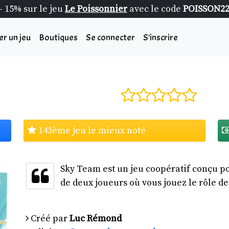
- 15% sur le jeu
Le Poissonnier
avec le code
POISSON2
er un jeu
Boutiques
Se connecter
S'inscrire
143ème jeu le mieux noté
Sky Team est un jeu coopératif conçu p
de deux joueurs où vous jouez le rôle de 
Créé par
Luc Rémond