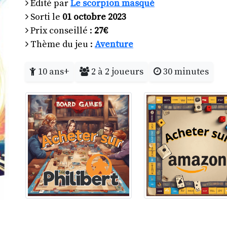
Edité par
Le scorpion masqué
Sorti le
01 octobre 2023
Prix conseillé :
27€
Thème du jeu :
Aventure
10 ans+
2 à 2 joueurs
30 minutes