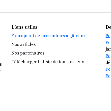
Liens utiles
De
Fabriquant de présentoirs à gâteaux
Pc
Pc
Nos articles
ja
Nos partenaires
Pc
Télécharger la liste de tous les jeux
dé
s
Pc
z
Pc