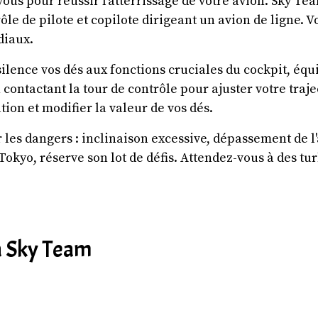
ous pour réussir l'atterrissage de votre avion. Sky Te
le de pilote et copilote dirigeant un avion de ligne. V
diaux.
silence vos dés aux fonctions cruciales du cockpit, équi
n contactant la tour de contrôle pour ajuster votre tr
ion et modifier la valeur de vos dés.
er les dangers : inclinaison excessive, dépassement de l
okyo, réserve son lot de défis. Attendez-vous à des tu
 à Sky Team