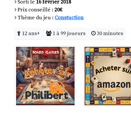
Sorti le
16 février 2018
Prix conseillé :
20€
Thème du jeu :
Constuction
12 ans+
1 à 99 joueurs
30 minutes