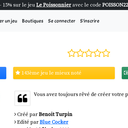
- 15% sur le jeu
Le Poissonnier
avec le code
POISSON2
er un jeu
Boutiques
Se connecter
S'inscrire
143ème jeu le mieux noté
Vous avez toujours rêvé de créer votre p
Créé par
Benoit Turpin
Edité par
Blue Cocker