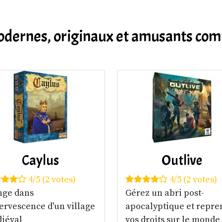
 modernes, originaux et amusants 
Caylus
Outlive
4/5 (2 votes)
4/5 (2 votes)
nge dans
Gérez un abri post-
fervescence d'un village
apocalyptique et repre
iéval
vos droits sur le monde