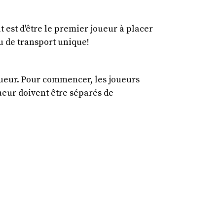
t est d'être le premier joueur à placer
au de transport unique!
joueur. Pour commencer, les joueurs
oueur doivent être séparés de