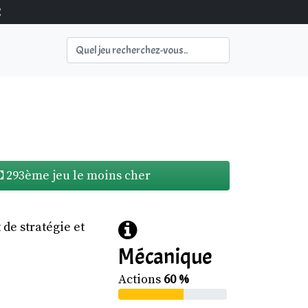
2
293ème jeu le moins cher
de stratégie et
Mécanique
Actions
60 %