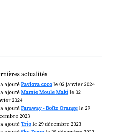
rnières actualités
a ajouté
Pavlova coco
le 02 janvier 2024
a ajouté
Mamie Moule Maki
le 02
nvier 2024
a ajouté
Faraway - Boîte Orange
le 29
cembre 2023
a ajouté
Trio
le 29 décembre 2023