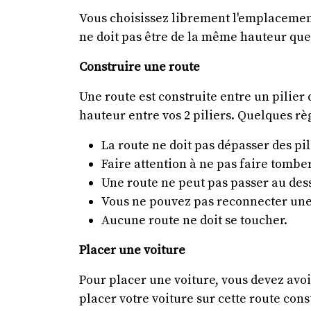
Vous choisissez librement l'emplacement d
ne doit pas être de la même hauteur que 
Construire une route
Une route est construite entre un pilier
hauteur entre vos 2 piliers. Quelques règ
La route ne doit pas dépasser des pil
Faire attention à ne pas faire tomber
Une route ne peut pas passer au dessu
Vous ne pouvez pas reconnecter une 
Aucune route ne doit se toucher.
Placer une voiture
Pour placer une voiture, vous devez avoi
placer votre voiture sur cette route cons