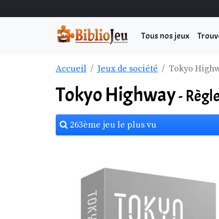
Tous nos jeux
Trouv
Accueil
Jeux de société
Tokyo High
Tokyo Highway
- Règle
263ème jeu le plus vu