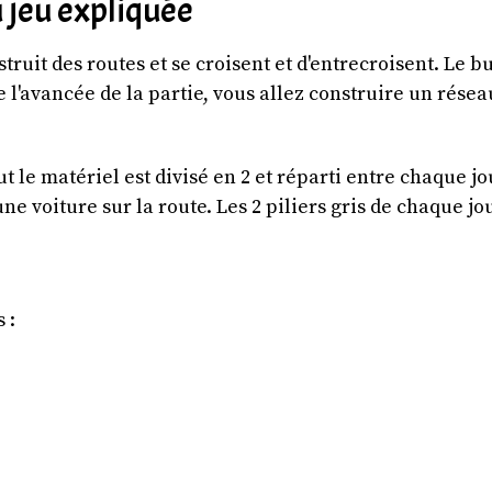
 jeu expliquée
uit des routes et se croisent et d'entrecroisent. Le bu
e l'avancée de la partie, vous allez construire un rése
t le matériel est divisé en 2 et réparti entre chaque 
une voiture sur la route. Les 2 piliers gris de chaque j
s :