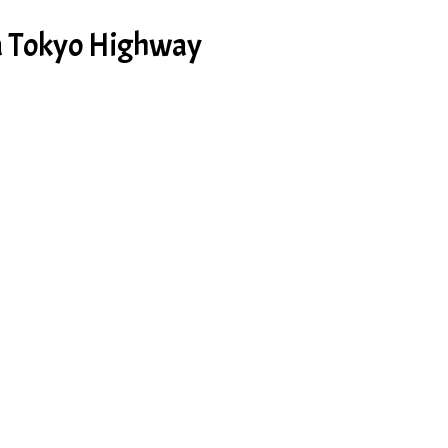
 à Tokyo Highway