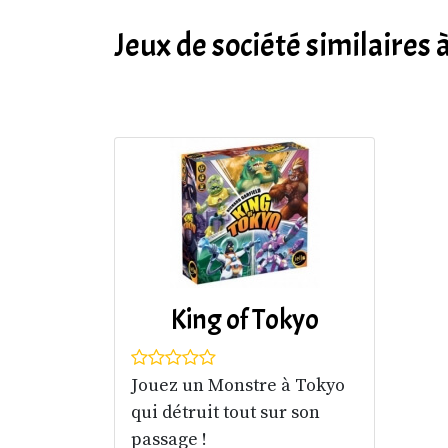
Jeux de société similaires
King of Tokyo
Jouez un Monstre à Tokyo
qui détruit tout sur son
passage !