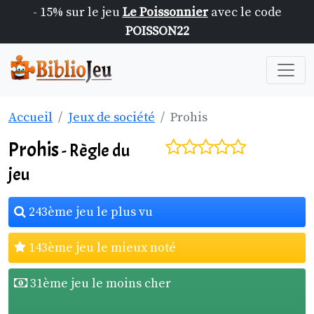
- 15% sur le jeu
Le Poissonnier
avec le code
POISSON22
Accueil
Jeux de société
Prohis
Prohis
- Règle du
jeu
243ème jeu le plus vu
143ème jeu le mieux noté
31ème jeu le moins cher