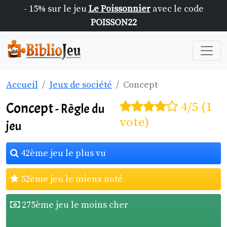
- 15% sur le jeu
Le Poissonnier
avec le code
POISSON22
Accueil
Jeux de société
Concept
Concept
4/5 (1
- Règle du
vote)
jeu
42ème jeu le plus vu
52ème jeu le mieux noté
275ème jeu le moins cher