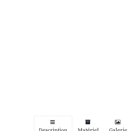
Description
Matériel
Galerie