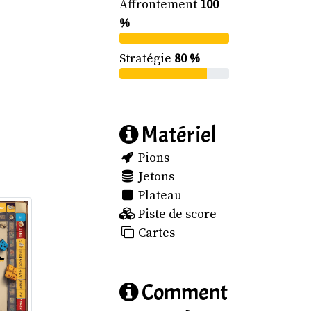
Affrontement
100
%
Stratégie
80 %
Matériel
Pions
Jetons
Plateau
Piste de score
Cartes
Comment