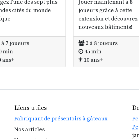
igez l'une des sept plus
Jouer maintenant à 8
ndes cités du monde
joueurs grâce à cette
ique
extension et découvrez
nouveaux bâtiments!
 à 7 joueurs
2 à 8 joueurs
0 min
45 min
 ans+
10 ans+
Liens utiles
De
Fabriquant de présentoirs à gâteaux
Pc
Pc
Nos articles
ja