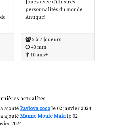
Jouez avec d'illustres
personnalités du monde
 de
Antique!
2 à 7 joueurs
40 min
10 ans+
rnières actualités
a ajouté
Pavlova coco
le 02 janvier 2024
a ajouté
Mamie Moule Maki
le 02
nvier 2024