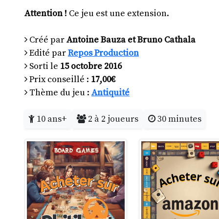
Attention !
Ce jeu est une extension.
Créé par
Antoine Bauza et Bruno Cathala
Edité par
Repos Production
Sorti le
15 octobre 2016
Prix conseillé :
17,00€
Thème du jeu :
Antiquité
10 ans+
2 à 2 joueurs
30 minutes