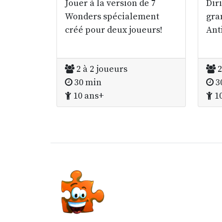
Jouer à la version de 7
Dir
Wonders spécialement
gra
créé pour deux joueurs!
Ant
2 à 2 joueurs
2
30 min
3
10 ans+
10