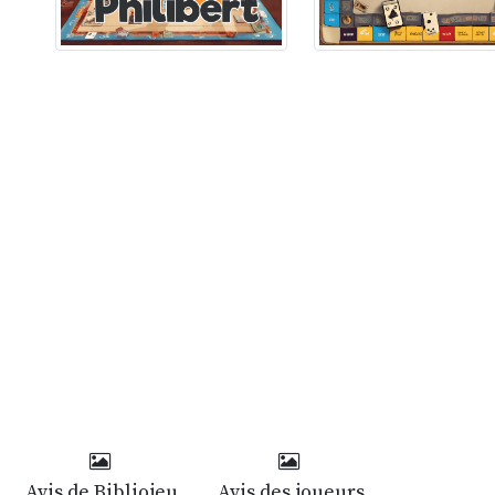
Avis de Bibliojeu
Avis des joueurs