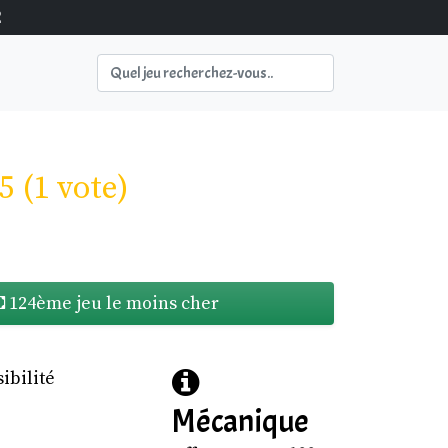
2
5 (1 vote)
124ème jeu le moins cher
ibilité
Mécanique