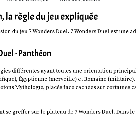
 la règle du jeu expliquée
sion du jeu 7 Wonders Duel. 7 Wonders Duel est une ad
Duel - Panthéon
ogies différentes ayant toutes une orientation principa
ique), Égyptienne (merveille) et Romaine (militaire). 
jetons Mythologie, placés face cachées sur certaines car
 se greffer sur le plateau de 7 Wonders Duel. Dans le 