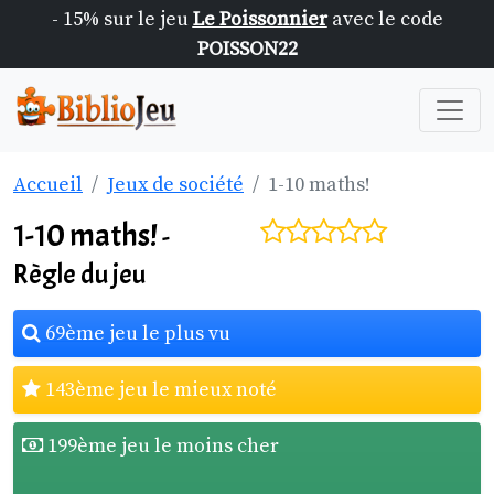
- 15% sur le jeu
Le Poissonnier
avec le code
POISSON22
Accueil
Jeux de société
1-10 maths!
1-10 maths!
-
Règle du jeu
69ème jeu le plus vu
143ème jeu le mieux noté
199ème jeu le moins cher