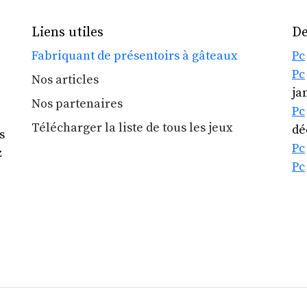
Liens utiles
De
Fabriquant de présentoirs à gâteaux
Pc
Pc
Nos articles
ja
Nos partenaires
Pc
Télécharger la liste de tous les jeux
dé
s
Pc
z
Pc