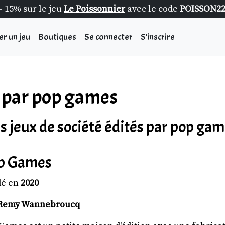
- 15% sur le jeu
Le Poissonnier
avec le code
POISSON2
er un jeu
Boutiques
Se connecter
S'inscrire
s par pop games
s jeux de société édités par pop ga
p Games
dé en
2020
Remy Wannebroucq