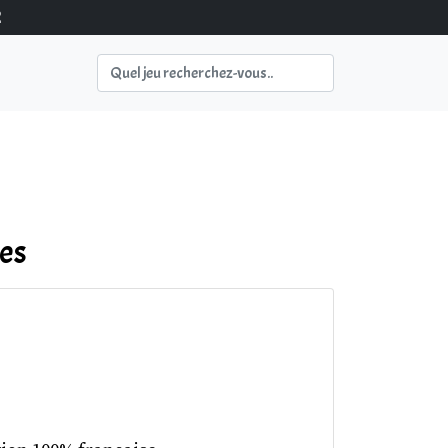
2
mes