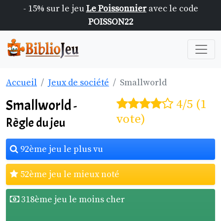
- 15% sur le jeu
Le Poissonnier
avec le code
POISSON22
Accueil
Jeux de société
Smallworld
Smallworld
4/5 (1
-
vote)
Règle du jeu
92ème jeu le plus vu
52ème jeu le mieux noté
318ème jeu le moins cher