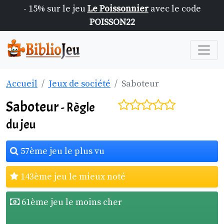
- 15% sur le jeu
Le Poissonnier
avec le code
POISSON22
Accueil
Jeux de société
Saboteur
Saboteur
- Règle
du jeu
57ème jeu le plus vu
143ème jeu le mieux noté
61ème jeu le moins cher