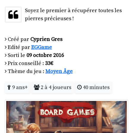
Soyez le premier à récupérer toutes les
pierres précieuses !
Créé par
Cyprien Gres
Edité par
EGGame
Sorti le
09 octobre 2016
Prix conseillé :
33€
Thème du jeu :
Moyen Âge
9 ans+
2 à 4 joueurs
40 minutes