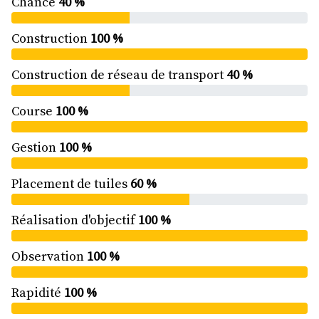
Chance
40 %
Construction
100 %
Construction de réseau de transport
40 %
Course
100 %
Gestion
100 %
Placement de tuiles
60 %
Réalisation d'objectif
100 %
Observation
100 %
Rapidité
100 %