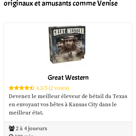
originaux et amusants comme Venise
Great Western
4.3/5 (2 votes)
Devenez le meilleur éleveur de bétail du Texas
en envoyant vos bêtes à Kansas City dans le
meilleur état.
2 à 4 joueurs