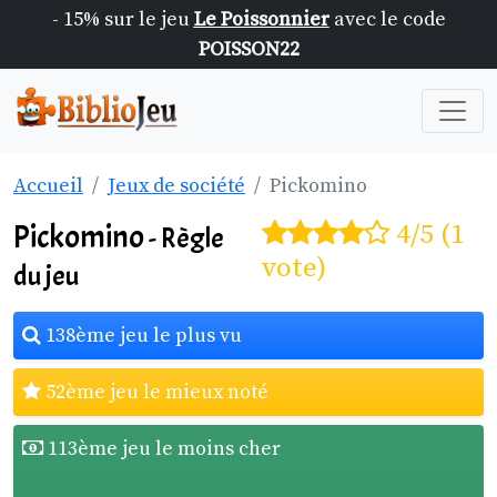
- 15% sur le jeu
Le Poissonnier
avec le code
POISSON22
Accueil
Jeux de société
Pickomino
Pickomino
4/5 (1
- Règle
vote)
du jeu
138ème jeu le plus vu
52ème jeu le mieux noté
113ème jeu le moins cher