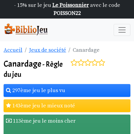
- 15% sur le jeu
Le Poissonnier
avec le code
POISSON22
Accueil
Jeux de société
Canardage
Canardage
- Règle
du jeu
297ème jeu le plus vu
143ème jeu le mieux noté
113ème jeu le moins cher